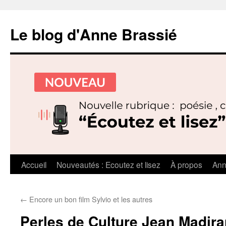
Le blog d'Anne Brassié
Aller
Accueil
Nouveautés : Ecoutez et lisez
À propos
Ann
au
←
Encore un bon film Sylvio et les autres
contenu
Perles de Culture Jean Madira