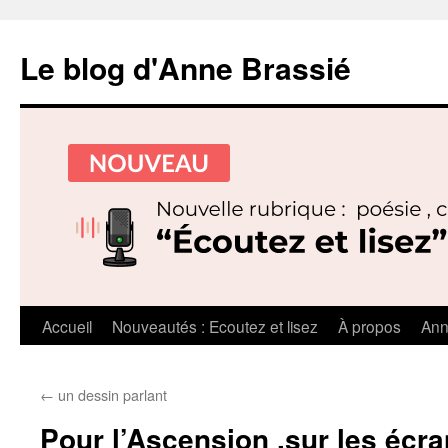
Le blog d'Anne Brassié
Aller
Accueil
Nouveautés : Ecoutez et lisez
À propos
Ann
au
←
un dessin parlant
contenu
Pour l’Ascension ,sur les écra