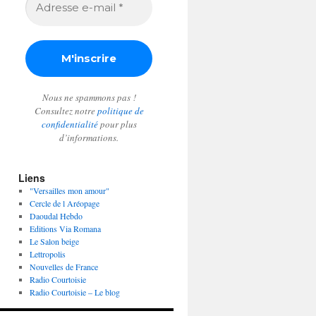
e-
mail
*
Nous ne spammons pas !
Consultez notre
politique de
confidentialité
pour plus
d’informations.
Liens
"Versailles mon amour"
Cercle de l Aréopage
Daoudal Hebdo
Editions Via Romana
Le Salon beige
Lettropolis
Nouvelles de France
Radio Courtoisie
Radio Courtoisie – Le blog