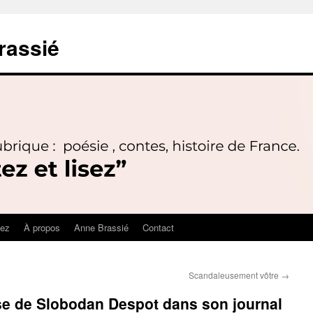
rassié
sez
À propos
Anne Brassié
Contact
Scandaleusement vôtre
→
se de Slobodan Despot dans son journal