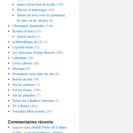
marre a bout bout de ficelle
(170)
Messes et pèlerinages
(44)
Salons du livre sous les pommiers,
les pins ou les oliviers
(6)
Chroniques Inactuelles
(136)
Écoutez et lisez
(23)
poésie sacrée
(1)
la bibliothèque de CL
(3)
Légende dorée
(12)
Les émissions d'Anne Brassié
(281)
Littérature
(24)
Livres choisis
(26)
Musique
(9)
Promenons nous dans les arts
(6)
Retour au réel
(59)
Sur les cimaises
(7)
Sur les écrans
(158)
Sur les planches
(7)
Textes lus à Radio-Courtoisie
(3)
TV Libertes
(243)
Versailles Mon Amour
(24)
Commentaires récents
auguste
dans
[Redif] Perles de Culture
n°250 – Concert de Pâques : Stabat