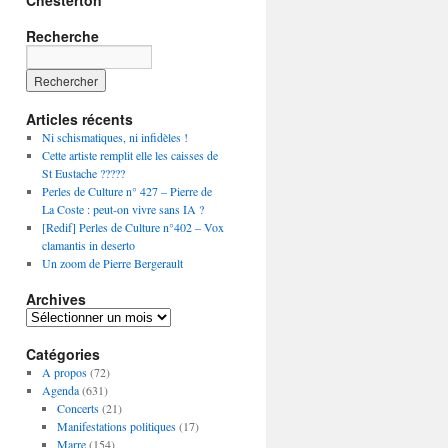
Chesterton
Recherche
Articles récents
Ni schismatiques, ni infidèles !
Cette artiste remplit elle les caisses de
St Eustache ?????
Perles de Culture n° 427 – Pierre de
La Coste : peut-on vivre sans IA ?
[Redif] Perles de Culture n°402 – Vox
clamantis in deserto
Un zoom de Pierre Bergerault
Archives
Archives
Catégories
A propos
(72)
Agenda
(631)
Concerts
(21)
Manifestations politiques
(17)
Marre
(154)