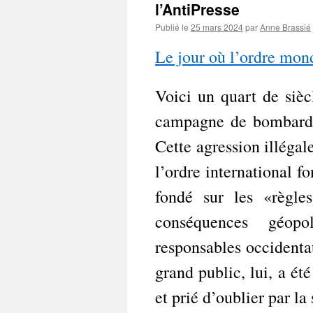
l’AntiPresse
Publié le
25 mars 2024
par
Anne Brassié
Le jour où l’ordre mon
Voici un quart de siè
campagne de bombarde
Cette agression illégal
l’ordre international fo
fondé sur les «règle
conséquences géopo
responsables occidenta
grand public, lui, a é
et prié d’oublier par la 