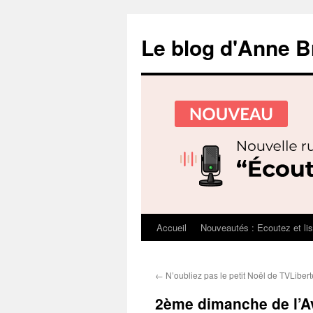
Le blog d'Anne B
Accueil
Nouveautés : Ecoutez et li
Aller
au
←
N’oubliez pas le petit Noël de TVLibert
contenu
2ème dimanche de l’Ave