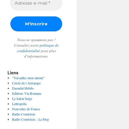
e-
mail
*
Nous ne spammons pas !
Consultez notre
politique de
confidentialité
pour plus
d’informations.
Liens
"Versailles mon amour"
Cercle de l Aréopage
Daoudal Hebdo
Editions Via Romana
Le Salon beige
Lettropolis
Nouvelles de France
Radio Courtoisie
Radio Courtoisie – Le blog