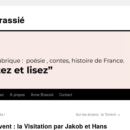
rassié
sez
À propos
Anne Brassié
Contact
és !
Sur les écrans : le Torrent
→
nt : la Visitation par Jakob et Hans