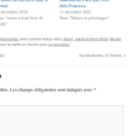
nial
della Francesca
 novembre 2024
11 décembre 2022
ns "marre a bout bout de
Dans "Messes et pèlerinages"
celle"
pèlerinages
, avec comme mot(s)-clé(s)
Avent
,
Jakob et Hans Strüb
,
Musée
vez le mettre en favoris avec
ce permalien
.
és !
Sur les écrans : le Torrent
→
e
*
liée.
Les champs obligatoires sont indiqués avec