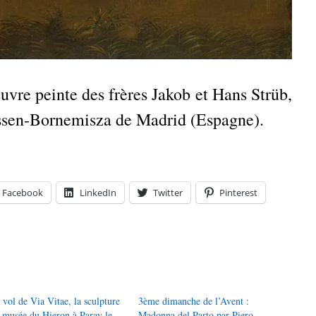
uvre peinte des frères Jakob et Hans Strüb,
sen-Bornemisza de Madrid (Espagne).
Facebook
LinkedIn
Twitter
Pinterest
 vol de Via Vitae, la sculpture
3ème dimanche de l’Avent :
 musée du Hieron à Paray le
Madonna del Parto par Piero