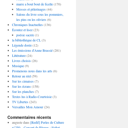
marre a bout bout de ficelle
(170)
Messes et pèlerinages
(44)
Salons du livre sous les pommiers,
les pins ou les oliviers
(6)
Chroniques Inactuelles
(136)
Écoutez et lisez
(23)
poésie sacrée
(1)
la bibliothèque de CL
(3)
Légende dorée
(12)
Les émissions d'Anne Brassié
(281)
Littérature
(24)
Livres choisis
(26)
Musique
(9)
Promenons nous dans les arts
(6)
Retour au réel
(59)
Sur les cimaises
(7)
Sur les écrans
(158)
Sur les planches
(7)
Textes lus à Radio-Courtoisie
(3)
TV Libertes
(243)
Versailles Mon Amour
(24)
Commentaires récents
auguste
dans
[Redif] Perles de Culture
n°250 – Concert de Pâques : Stabat