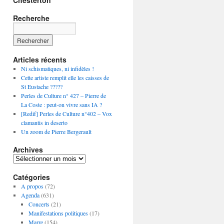
Chesterton
Recherche
Articles récents
Ni schismatiques, ni infidèles !
Cette artiste remplit elle les caisses de
St Eustache ?????
Perles de Culture n° 427 – Pierre de
La Coste : peut-on vivre sans IA ?
[Redif] Perles de Culture n°402 – Vox
clamantis in deserto
Un zoom de Pierre Bergerault
Archives
Archives
Catégories
A propos
(72)
Agenda
(631)
Concerts
(21)
Manifestations politiques
(17)
Marre
(154)