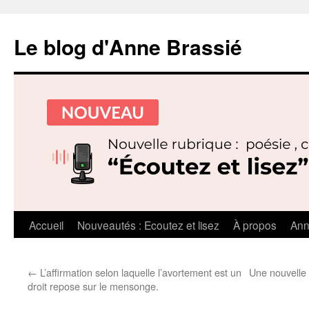
Le blog d'Anne Brassié
Aller
Accueil
Nouveautés : Ecoutez et lisez
À propos
Ann
au
←
L’affirmation selon laquelle l’avortement est un
Une nouvelle 
contenu
droit repose sur le mensonge.