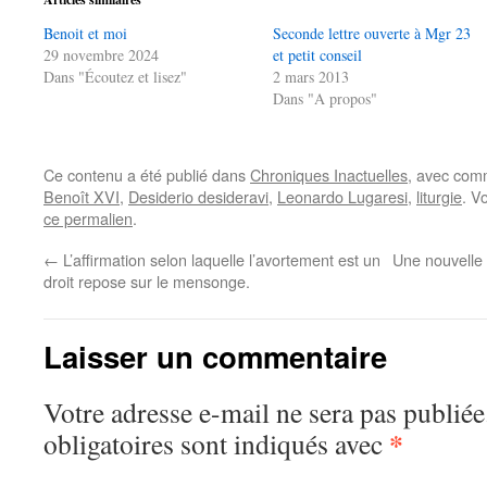
Benoit et moi
Seconde lettre ouverte à Mgr 23
29 novembre 2024
et petit conseil
Dans "Écoutez et lisez"
2 mars 2013
Dans "A propos"
Ce contenu a été publié dans
Chroniques Inactuelles
, avec com
Benoît XVI
,
Desiderio desideravi
,
Leonardo Lugaresi
,
liturgie
. V
ce permalien
.
←
L’affirmation selon laquelle l’avortement est un
Une nouvelle 
droit repose sur le mensonge.
Laisser un commentaire
Votre adresse e-mail ne sera pas publiée
*
obligatoires sont indiqués avec