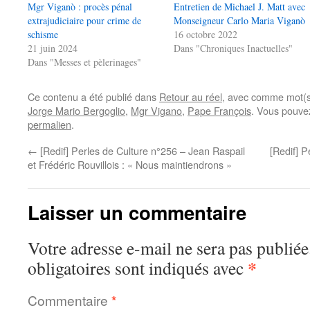
Mgr Viganò : procès pénal
Entretien de Michael J. Matt avec
extrajudiciaire pour crime de
Monseigneur Carlo Maria Viganò
schisme
16 octobre 2022
21 juin 2024
Dans "Chroniques Inactuelles"
Dans "Messes et pèlerinages"
Ce contenu a été publié dans
Retour au réel
, avec comme mot(s
Jorge Mario Bergoglio
,
Mgr Vigano
,
Pape François
. Vous pouvez
permalien
.
←
[Redif] Perles de Culture n°256 – Jean Raspail
[Redif] P
et Frédéric Rouvillois : « Nous maintiendrons »
Laisser un commentaire
Votre adresse e-mail ne sera pas publiée
*
obligatoires sont indiqués avec
Commentaire
*