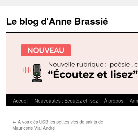
Le blog d'Anne Brassié
Aller
Accueil
Nouveautés : Ecoutez et lisez
À propos
Ann
au
←
A vos clés USB les petites vies de saints de
contenu
Mauricette Vial André