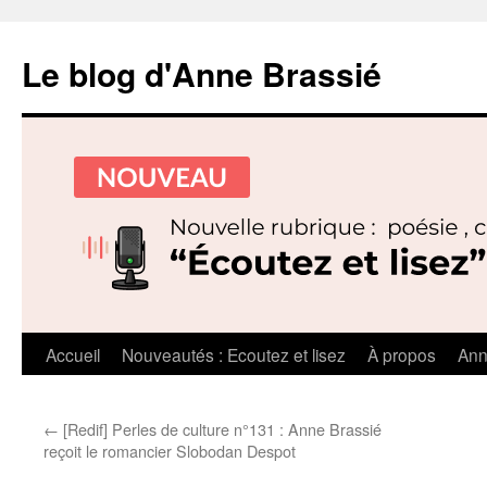
Le blog d'Anne Brassié
Aller
Accueil
Nouveautés : Ecoutez et lisez
À propos
Ann
au
←
[Redif] Perles de culture n°131 : Anne Brassié
contenu
reçoit le romancier Slobodan Despot