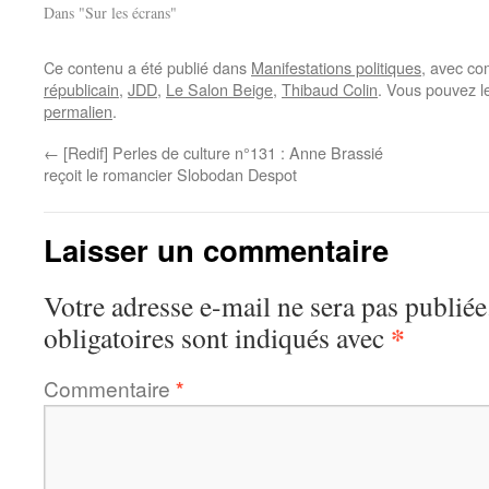
Dans "Sur les écrans"
Ce contenu a été publié dans
Manifestations politiques
, avec co
républicain
,
JDD
,
Le Salon Beige
,
Thibaud Colin
. Vous pouvez l
permalien
.
←
[Redif] Perles de culture n°131 : Anne Brassié
reçoit le romancier Slobodan Despot
Laisser un commentaire
Votre adresse e-mail ne sera pas publiée
*
obligatoires sont indiqués avec
Commentaire
*