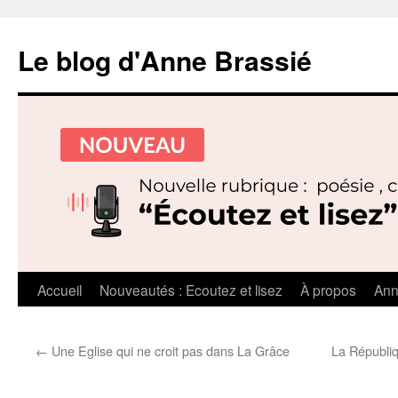
Le blog d'Anne Brassié
Aller
Accueil
Nouveautés : Ecoutez et lisez
À propos
Ann
au
←
Une Eglise qui ne croit pas dans La Grâce
La Républi
contenu