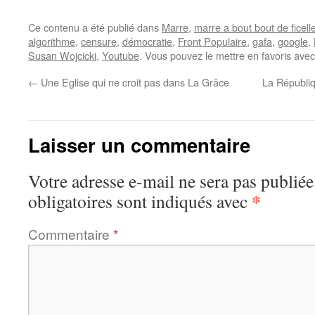
Ce contenu a été publié dans
Marre
,
marre a bout bout de ficell
algorithme
,
censure
,
démocratie
,
Front Populaire
,
gafa
,
google
,
Susan Wojcicki
,
Youtube
. Vous pouvez le mettre en favoris ave
←
Une Eglise qui ne croit pas dans La Grâce
La Républi
Laisser un commentaire
Votre adresse e-mail ne sera pas publiée
*
obligatoires sont indiqués avec
Commentaire
*