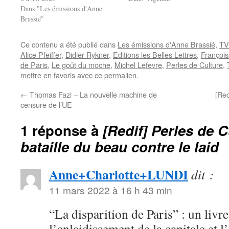
Dans "Les émissions d'Anne
Brassié"
Ce contenu a été publié dans
Les émissions d'Anne Brassié
,
TV
Alice Pfeiffer
,
Didier Rykner
,
Editions les Belles Lettres
,
François
de Paris
,
Le goût du moche
,
Michel Lefevre
,
Perles de Culture
,
mettre en favoris avec
ce permalien
.
←
Thomas Fazi – La nouvelle machine de
[Red
censure de l’UE
1 réponse à
[Redif] Perles de C
bataille du beau contre le laid
Anne+Charlotte+LUNDI
dit :
11 mars 2022 à 16 h 43 min
“La disparition de Paris” : un livre
l’enlaidissement de la capitale et 