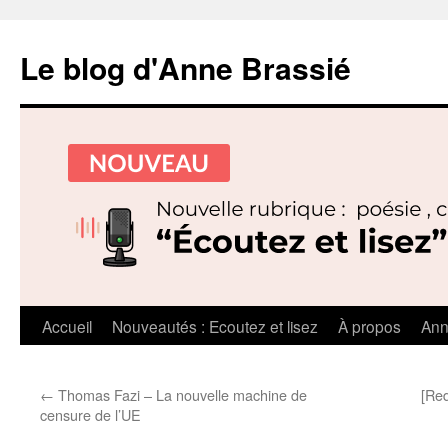
Le blog d'Anne Brassié
Aller
Accueil
Nouveautés : Ecoutez et lisez
À propos
Ann
au
←
Thomas Fazi – La nouvelle machine de
[Red
contenu
censure de l’UE