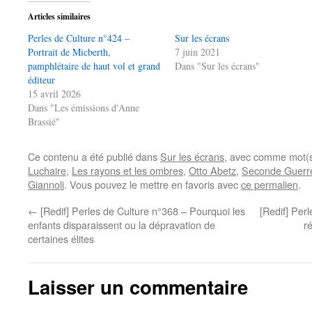
Articles similaires
Perles de Culture n°424 –
Sur les écrans
Portrait de Micberth,
7 juin 2021
pamphlétaire de haut vol et grand
Dans "Sur les écrans"
éditeur
15 avril 2026
Dans "Les émissions d'Anne
Brassié"
Ce contenu a été publié dans
Sur les écrans
, avec comme mot(s
Luchaire
,
Les rayons et les ombres
,
Otto Abetz
,
Seconde Guerr
Giannoli
. Vous pouvez le mettre en favoris avec
ce permalien
.
←
[Redif] Perles de Culture n°368 – Pourquoi les
[Redif] Perl
enfants disparaissent ou la dépravation de
r
certaines élites
Laisser un commentaire