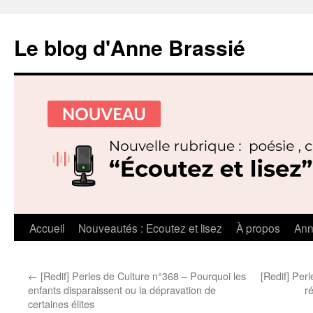
Le blog d'Anne Brassié
Aller
Accueil
Nouveautés : Ecoutez et lisez
À propos
Ann
au
←
[Redif] Perles de Culture n°368 – Pourquoi les
[Redif] Perl
contenu
enfants disparaissent ou la dépravation de
r
certaines élites