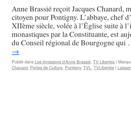
Anne Brassié reçoit Jacques Chanard, m
citoyen pour Pontigny. L’abbaye, chef d
XIIème siècle, volée à l’Église suite à l
monastiques par la Constituante, est auj
du Conseil régional de Bourgogne qui
→
Publié dans
Les émissions d'Anne Brassié
,
TV Libertes
|
Marqu
Chanard
,
Perles de Culture
,
Pontigny
,
TVL
,
TVLibertés
|
Laisse