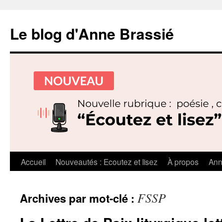
Le blog d'Anne Brassié
Aller
Accueil
Nouveautés : Ecoutez et lisez
À propos
Ann
au
FSSP
Archives par mot-clé :
contenu