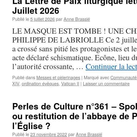
La Lettre de Paix liturgique le
Juillet 2026
Publié le
5 juillet 2026
par
Anne Brassié
LE MASQUE EST TOMBE ! UNE C
PHILIPPE DE LABRIOLLE Ce 2 juillet 
a crossé sans pitié les protagonistes et l
acte déclaré schismatique. Ecône, lieu du 
l’autorité crossante, …
Continuer la lec
Publié dans
Messes et pèlerinages
|
Marqué avec
Communauté 
XIV
,
ordination évêques
,
Vatican II
|
Laisser un commentaire
Perles de Culture n°361 – Spol
ou restitution de l’abbaye de 
l’Église ?
Publié le
23 novembre 2022
par
Anne Brassié