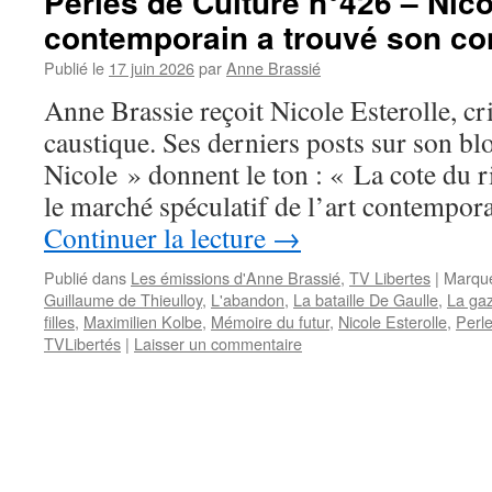
Perles de Culture n°426 – Nicol
contemporain a trouvé son c
Publié le
17 juin 2026
par
Anne Brassié
Anne Brassie reçoit Nicole Esterolle, cr
caustique. Ses derniers posts sur son bl
Nicole » donnent le ton : « La cote du ri
le marché spéculatif de l’art contempo
Continuer la lecture
→
Publié dans
Les émissions d'Anne Brassié
,
TV Libertes
|
Marqu
Guillaume de Thieulloy
,
L'abandon
,
La bataille De Gaulle
,
La gaz
filles
,
Maximilien Kolbe
,
Mémoire du futur
,
Nicole Esterolle
,
Perle
TVLibertés
|
Laisser un commentaire