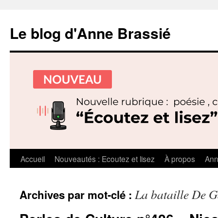
Le blog d'Anne Brassié
Aller
Accueil
Nouveautés : Ecoutez et lisez
À propos
Ann
au
La bataille De G
Archives par mot-clé :
contenu