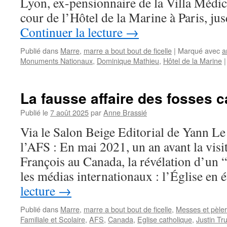
Lyon, ex-pensionnaire de la Villa Médic
cour de l’Hôtel de la Marine à Paris, j
Continuer la lecture
→
Publié dans
Marre
,
marre a bout bout de ficelle
|
Marqué avec
a
Monuments Nationaux
,
Dominique Mathieu
,
Hôtel de la Marine
|
La fausse affaire des fosses 
Publié le
7 août 2025
par
Anne Brassié
Via le Salon Beige Editorial de Yann Le
l’AFS : En mai 2021, un an avant la visi
François au Canada, la révélation d’un 
les médias internationaux : l’Église en 
lecture
→
Publié dans
Marre
,
marre a bout bout de ficelle
,
Messes et pèle
Familiale et Scolaire
,
AFS
,
Canada
,
Eglise catholique
,
Justin Tr