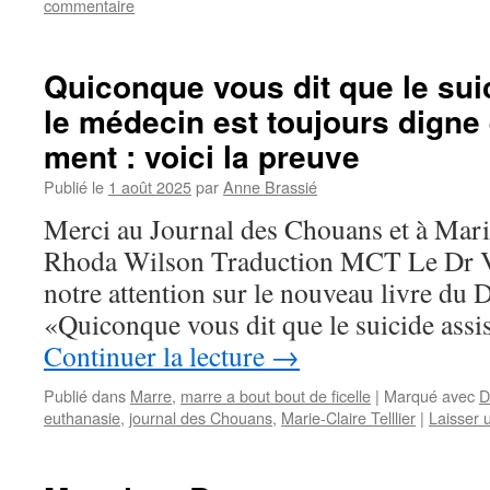
commentaire
Quiconque vous dit que le sui
le médecin est toujours digne 
ment : voici la preuve
Publié le
1 août 2025
par
Anne Brassié
Merci au Journal des Chouans et à Marie
Rhoda Wilson Traduction MCT Le Dr V
notre attention sur le nouveau livre du 
«Quiconque vous dit que le suicide assi
Continuer la lecture
→
Publié dans
Marre
,
marre a bout bout de ficelle
|
Marqué avec
D
euthanasie
,
journal des Chouans
,
Marie-Claire Telllier
|
Laisser 