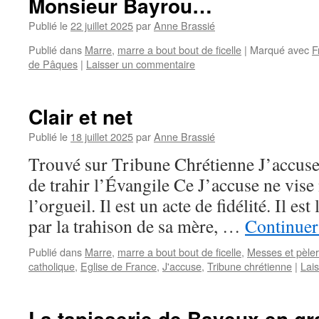
Monsieur Bayrou…
Publié le
22 juillet 2025
par
Anne Brassié
Publié dans
Marre
,
marre a bout bout de ficelle
|
Marqué avec
F
de Pâques
|
Laisser un commentaire
Clair et net
Publié le
18 juillet 2025
par
Anne Brassié
Trouvé sur Tribune Chrétienne J’accuse
de trahir l’Évangile Ce J’accuse ne vise 
l’orgueil. Il est un acte de fidélité. Il est
par la trahison de sa mère, …
Continuer 
Publié dans
Marre
,
marre a bout bout de ficelle
,
Messes et pèle
catholique
,
Eglise de France
,
J'accuse
,
Tribune chrétienne
|
Lai
La tapisserie de Bayeux en gr