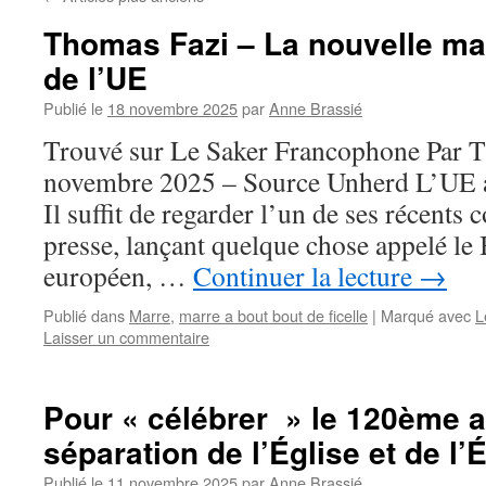
Thomas Fazi – La nouvelle ma
de l’UE
Publié le
18 novembre 2025
par
Anne Brassié
Trouvé sur Le Saker Francophone Par 
novembre 2025 – Source Unherd L’UE ad
Il suffit de regarder l’un de ses récent
presse, lançant quelque chose appelé le
européen, …
Continuer la lecture
→
Publié dans
Marre
,
marre a bout bout de ficelle
|
Marqué avec
L
Laisser un commentaire
Pour « célébrer » le 120ème a
séparation de l’Église et de l’É
Publié le
11 novembre 2025
par
Anne Brassié