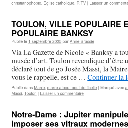
christianophobie
,
Eglise catholique
,
RITV
|
Laisser un commenta
TOULON, VILLE POPULAIRE 
POPULAIRE BANKSY
Publié le
1 septembre 2025
par
Anne Brassié
Via La Gazette de Nicole « Banksy a tou
musée d’art. Toulon revendique d’être un
déclaré tout de go Josée Massi, la Maire
vous le rappelle, est ce …
Continuer la 
Publié dans
Marre
,
marre a bout bout de ficelle
|
Marqué avec
a
Massi
,
Toulon
|
Laisser un commentaire
Notre-Dame : Jupiter manipule
imposer ses vitraux moderne