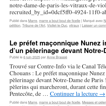
notre-dame-de-paris-les-vitraux-de-viol
recruited_by_id=0dcf5ff0-4924-11f0-
Publié dans
Marre
,
marre a bout bout de ficelle
|
Marqué avec
N
pétition
,
Tribune de l'Art
,
Viollet-le-Duc
,
vitraux
|
Laisser un com
Le préfet maçonnique Nunez int
d’un pèlerinage devant Notre-
Publié le
6 juin 2025
par
Anne Brassié
Trouvé sur Contre-Info via le Canal Té
Chouans : Le préfet maçonnique Nunez i
pèlerinage devant Notre-Dame de Paris !
pèlerins qui marcheront, durant cette fi
Pentecôte, de …
Continuer la lecture
→
Publié dans
Marre
,
marre a bout bout de ficelle
,
Messes et pèle