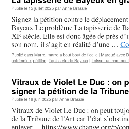
Publié le
15 juillet 2025
par
Anne Brassié
Signez la pétition contre le déplacement 
Bayeux Le problème La tapisserie de Bay
XIᵉ siècle. Elle est donc âgée de près d
son nom, il s’agit en réalité d’une …
Co
Publié dans
Marre
,
marre a bout bout de ficelle
|
Marqué avec
D
patrimoine
,
pétition
,
Tapisserie de Bayeux
|
Laisser un comment
Vitraux de Violet Le Duc : on 
signer la pétition de la Tribune
Publié le
16 juin 2025
par
Anne Brassié
Vitraux de Violet Le Duc : on peut toujo
de la Tribune de l’Art car l’état s’obstin
enlever… https://www.change.org/p/