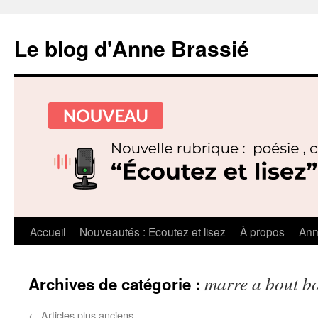
Le blog d'Anne Brassié
Aller
Accueil
Nouveautés : Ecoutez et lisez
À propos
Ann
au
marre a bout bou
Archives de catégorie :
contenu
←
Articles plus anciens