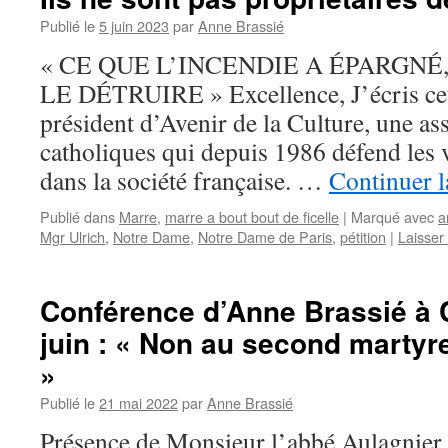
Publié le
5 juin 2023
par
Anne Brassié
« CE QUE L’INCENDIE A ÉPARGNÉ
LE DÉTRUIRE » Excellence, J’écris cett
président d’Avenir de la Culture, une ass
catholiques qui depuis 1986 défend les 
dans la société française. …
Continuer l
Publié dans
Marre
,
marre a bout bout de ficelle
|
Marqué avec
a
Mgr Ulrich
,
Notre Dame
,
Notre Dame de Paris
,
pétition
|
Laisser
Conférence d’Anne Brassié à C
juin : « Non au second martyr
»
Publié le
21 mai 2022
par
Anne Brassié
Présence de Monsieur l’abbé Aulagnier