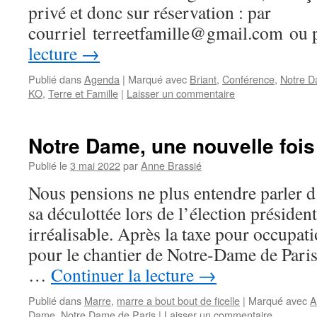
privé et donc sur réservation : par
courriel terreetfamille@gmail.com ou
lecture
→
Publié dans
Agenda
|
Marqué avec
Briant
,
Conférence
,
Notre 
KO
,
Terre et Famille
|
Laisser un commentaire
Notre Dame, une nouvelle foi
Publié le
3 mai 2022
par
Anne Brassié
Nous pensions ne plus entendre parler 
sa déculottée lors de l’élection président
irréalisable. Après la taxe pour occupat
pour le chantier de Notre-Dame de Paris,
…
Continuer la lecture
→
Publié dans
Marre
,
marre a bout bout de ficelle
|
Marqué avec
A
Dame
,
Notre Dame de Paris
|
Laisser un commentaire