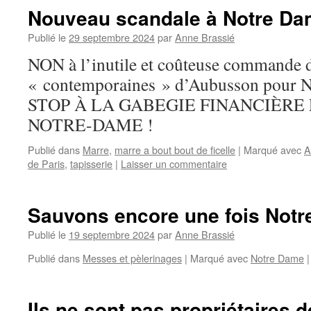
Nouveau scandale à Notre D
Publié le
29 septembre 2024
par
Anne Brassié
NON à l’inutile et coûteuse commande d
« contemporaines » d’Aubusson pour N
STOP À LA GABEGIE FINANCIÈRE
NOTRE-DAME !
Publié dans
Marre
,
marre a bout bout de ficelle
|
Marqué avec
A
de Paris
,
tapisserie
|
Laisser un commentaire
Sauvons encore une fois Not
Publié le
19 septembre 2024
par
Anne Brassié
Publié dans
Messes et pèlerinages
|
Marqué avec
Notre Dame
|
Ils ne sont pas propriétaires