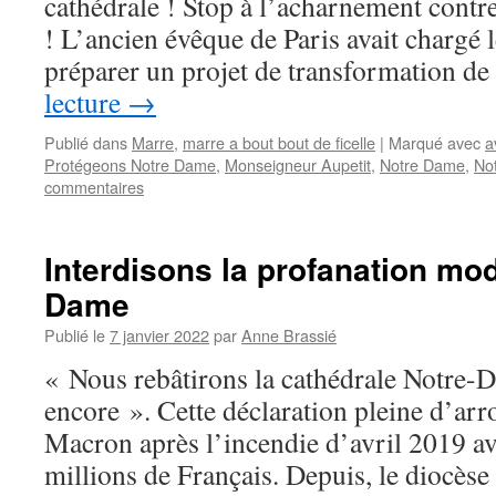
cathédrale ! Stop à l’acharnement cont
! L’ancien évêque de Paris avait chargé 
préparer un projet de transformation d
lecture
→
Publié dans
Marre
,
marre a bout bout de ficelle
|
Marqué avec
a
Protégeons Notre Dame
,
Monseigneur Aupetit
,
Notre Dame
,
No
commentaires
Interdisons la profanation mod
Dame
Publié le
7 janvier 2022
par
Anne Brassié
« Nous rebâtirons la cathédrale Notre-D
encore ». Cette déclaration pleine d’a
Macron après l’incendie d’avril 2019 av
millions de Français. Depuis, le diocès