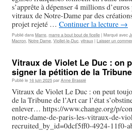
s’apprête à dépenser 4 millions d’euros
vitraux de Notre-Dame par des création
projet rejeté …
Continuer la lecture
→
Publié dans
Marre
,
marre a bout bout de ficelle
|
Marqué avec
J
Macron
,
Notre Dame
,
Viollet-le-Duc
,
vitraux
|
Laisser un commen
Vitraux de Violet Le Duc : on 
signer la pétition de la Tribune
Publié le
16 juin 2025
par
Anne Brassié
Vitraux de Violet Le Duc : on peut toujo
de la Tribune de l’Art car l’état s’obstin
enlever… https://www.change.org/p/
notre-dame-de-paris-les-vitraux-de-viol
recruited_by_id=0dcf5ff0-4924-11f0-