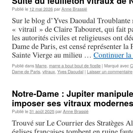
Suite du feuilleton vitraux de
Publié le
12 mai 2026
par
Anne Brassié
Sur le blog d’Yves Daoudal Troublante
« vitrail » de Claire Tabouret, qui fait p
les autorités civiles et religieuses ont d
Dame de Paris, est censé représenter la P
Sainte Vierge au milieu …
Continuer la
Publié dans
Marre
,
marre a bout bout de ficelle
|
Marqué avec
C
Dame de Paris
,
vitraux
,
Yves Daoudal
|
Laisser un commentaire
Notre-Dame : Jupiter manipule
imposer ses vitraux moderne
Publié le
31 août 2025
par
Anne Brassié
Trouvé sur Le Courrier des Stratèges Al
églises françaises tombent en ruine faut