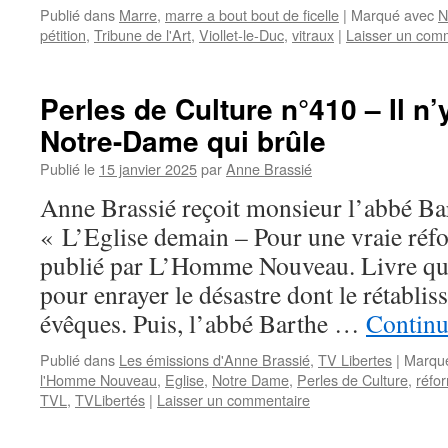
Publié dans
Marre
,
marre a bout bout de ficelle
|
Marqué avec
N
pétition
,
Tribune de l'Art
,
Viollet-le-Duc
,
vitraux
|
Laisser un com
Perles de Culture n°410 – Il n
Notre-Dame qui brûle
Publié le
15 janvier 2025
par
Anne Brassié
Anne Brassié reçoit monsieur l’abbé Bar
« L’Eglise demain – Pour une vraie réf
publié par L’Homme Nouveau. Livre qui 
pour enrayer le désastre dont le rétabli
évêques. Puis, l’abbé Barthe …
Continu
Publié dans
Les émissions d'Anne Brassié
,
TV Libertes
|
Marqu
l'Homme Nouveau
,
Eglise
,
Notre Dame
,
Perles de Culture
,
réfor
TVL
,
TVLibertés
|
Laisser un commentaire