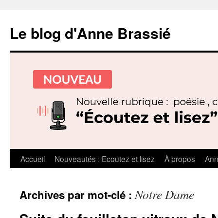
Le blog d'Anne Brassié
Aller
Accueil
Nouveautés : Ecoutez et lisez
À propos
Ann
au
Notre Dame
Archives par mot-clé :
contenu