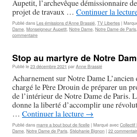
Aupetit, l’archevêque démissionnaire de 
projet de travaux …
Continuer la lectur
Publié dans
Les émissions d'Anne Brassié
,
TV Libertes
|
Marqu
Dame
,
Monseigneur Aupetit
,
Notre Dame
,
Notre Dame de Paris
commentaire
Stop au martyre de Notre Da
Publié le
23 décembre 2021
par
Anne Brassié
Acharnement sur Notre Dame L’ancien é
chargé le Père Drouin de préparer un pr
de l’intérieur de Notre Dame de Paris. 
donne la liberté d’accomplir une révolut
…
Continuer la lecture
→
Publié dans
marre a bout bout de ficelle
|
Marqué avec
Collecti
Dame
,
Notre Dame de Paris
,
Stéphanie Bignon
|
22 commentai