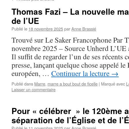
Thomas Fazi – La nouvelle ma
de l’UE
Publié le
18 novembre 2025
par
Anne Brassié
Trouvé sur Le Saker Francophone Par 
novembre 2025 – Source Unherd L’UE ad
Il suffit de regarder l’un de ses récent
presse, lançant quelque chose appelé le
européen, …
Continuer la lecture
→
Publié dans
Marre
,
marre a bout bout de ficelle
|
Marqué avec
L
Laisser un commentaire
Pour « célébrer » le 120ème a
séparation de l’Église et de l’É
Publié le
11 novembre 2025
par
Anne Brassié