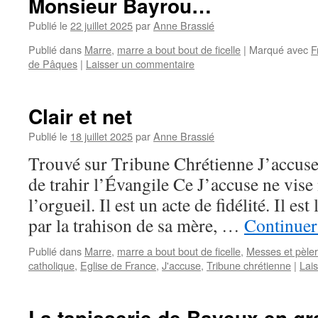
Monsieur Bayrou…
Publié le
22 juillet 2025
par
Anne Brassié
Publié dans
Marre
,
marre a bout bout de ficelle
|
Marqué avec
F
de Pâques
|
Laisser un commentaire
Clair et net
Publié le
18 juillet 2025
par
Anne Brassié
Trouvé sur Tribune Chrétienne J’accuse
de trahir l’Évangile Ce J’accuse ne vise 
l’orgueil. Il est un acte de fidélité. Il est
par la trahison de sa mère, …
Continuer 
Publié dans
Marre
,
marre a bout bout de ficelle
,
Messes et pèle
catholique
,
Eglise de France
,
J'accuse
,
Tribune chrétienne
|
Lai
La tapisserie de Bayeux en gr