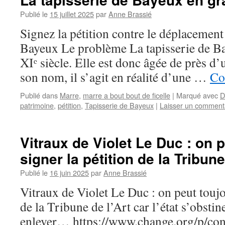
Publié le
15 juillet 2025
par
Anne Brassié
Signez la pétition contre le déplacement 
Bayeux Le problème La tapisserie de Bay
XIᵉ siècle. Elle est donc âgée de près d
son nom, il s’agit en réalité d’une …
Co
Publié dans
Marre
,
marre a bout bout de ficelle
|
Marqué avec
D
patrimoine
,
pétition
,
Tapisserie de Bayeux
|
Laisser un comment
Vitraux de Violet Le Duc : on 
signer la pétition de la Tribune
Publié le
16 juin 2025
par
Anne Brassié
Vitraux de Violet Le Duc : on peut toujo
de la Tribune de l’Art car l’état s’obstin
enlever… https://www.change.org/p/