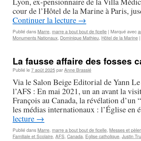
Lyon, ex-pensionnaire de la Villa Médic
cour de l’Hôtel de la Marine à Paris, j
Continuer la lecture
→
Publié dans
Marre
,
marre a bout bout de ficelle
|
Marqué avec
a
Monuments Nationaux
,
Dominique Mathieu
,
Hôtel de la Marine
|
La fausse affaire des fosses 
Publié le
7 août 2025
par
Anne Brassié
Via le Salon Beige Editorial de Yann Le
l’AFS : En mai 2021, un an avant la visi
François au Canada, la révélation d’un 
les médias internationaux : l’Église en 
lecture
→
Publié dans
Marre
,
marre a bout bout de ficelle
,
Messes et pèle
Familiale et Scolaire
,
AFS
,
Canada
,
Eglise catholique
,
Justin Tr