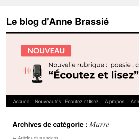
Le blog d'Anne Brassié
Aller
Accueil
Nouveautés : Ecoutez et lisez
À propos
Ann
au
Marre
Archives de catégorie :
contenu
←
Articles plus anciens