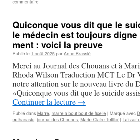
commentaire
Quiconque vous dit que le sui
le médecin est toujours digne 
ment : voici la preuve
Publié le
1 août 2025
par
Anne Brassié
Merci au Journal des Chouans et à Marie
Rhoda Wilson Traduction MCT Le Dr V
notre attention sur le nouveau livre du 
«Quiconque vous dit que le suicide assi
Continuer la lecture
→
Publié dans
Marre
,
marre a bout bout de ficelle
|
Marqué avec
D
euthanasie
,
journal des Chouans
,
Marie-Claire Telllier
|
Laisser 