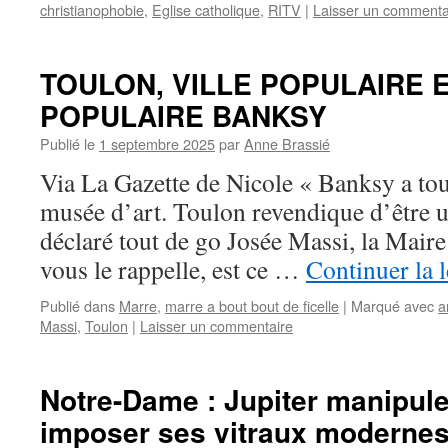
christianophobie
,
Eglise catholique
,
RITV
|
Laisser un commenta
TOULON, VILLE POPULAIRE 
POPULAIRE BANKSY
Publié le
1 septembre 2025
par
Anne Brassié
Via La Gazette de Nicole « Banksy a tou
musée d’art. Toulon revendique d’être un
déclaré tout de go Josée Massi, la Maire
vous le rappelle, est ce …
Continuer la 
Publié dans
Marre
,
marre a bout bout de ficelle
|
Marqué avec
a
Massi
,
Toulon
|
Laisser un commentaire
Notre-Dame : Jupiter manipule
imposer ses vitraux moderne