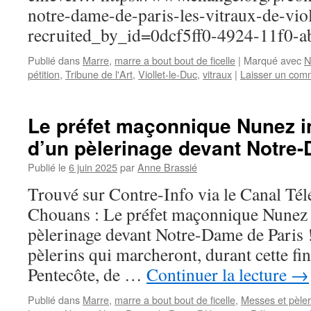
notre-dame-de-paris-les-vitraux-de-viol
recruited_by_id=0dcf5ff0-4924-11f0-
Publié dans
Marre
,
marre a bout bout de ficelle
|
Marqué avec
N
pétition
,
Tribune de l'Art
,
Viollet-le-Duc
,
vitraux
|
Laisser un com
Le préfet maçonnique Nunez int
d’un pèlerinage devant Notre-
Publié le
6 juin 2025
par
Anne Brassié
Trouvé sur Contre-Info via le Canal Té
Chouans : Le préfet maçonnique Nunez i
pèlerinage devant Notre-Dame de Paris !
pèlerins qui marcheront, durant cette fi
Pentecôte, de …
Continuer la lecture
→
Publié dans
Marre
,
marre a bout bout de ficelle
,
Messes et pèle