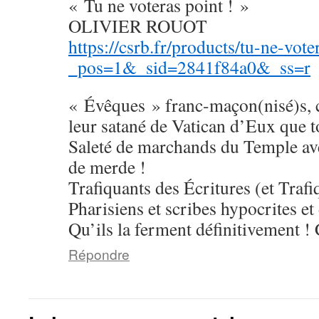
« Tu ne voteras point ! »
OLIVIER ROUOT
https://csrb.fr/products/tu-ne-vote
_pos=1&_sid=2841f84a0&_ss=r
« Évêques » franc-maçon(nisé)s, c
leur satané de Vatican d’Eux que t
Saleté de marchands du Temple a
de merde !
Trafiquants des Écritures (et Trafi
Pharisiens et scribes hypocrites et
Qu’ils la ferment définitivement !
Répondre