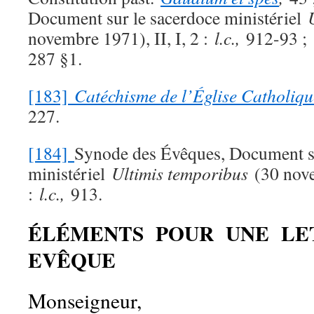
Document sur le sacerdoce ministériel
novembre 1971), II, I, 2 :
l.c.,
912-93 ;
287 §1.
[183]
Catéchisme de l’Église Catholiqu
227.
[184]
Synode des Évêques, Document su
ministériel
Ultimis temporibus
(30 nove
:
l.c.,
913.
ÉLÉMENTS POUR UNE LE
EVÊQUE
Monseigneur,