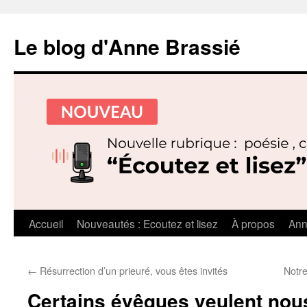
Le blog d'Anne Brassié
Aller
Accueil
Nouveautés : Ecoutez et lisez
À propos
Ann
au
←
Résurrection d’un prieuré, vous êtes invités
Notr
contenu
Certains évêques veulent nou