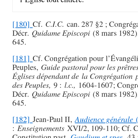
[180]
Cf.
C.I.C.
can. 287 §2 ; Congréga
Décr.
Quidame Episcopi
(8 mars 1982
645.
[181]
Cf. Congrégation pour l’Évangéli
Peuples,
Guide pastoral pour les prêtre
Églises dépendant de la Congrégation 
des Peuples,
9 :
l.c.,
1604-1607; Congré
Décr.
Quidame Episcopi
(8 mars 1982
645.
[182]
Jean-Paul II,
Audience générale
:
Enseignements
XVI/2, 109-110; Cf. C
Constitution past.
Gaudium et spes
,
43 