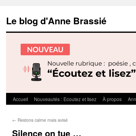
Le blog d'Anne Brassié
Aller
Accueil
Nouveautés : Ecoutez et lisez
À propos
Ann
au
←
Restons calme mais avisé
contenu
Silence on tue …