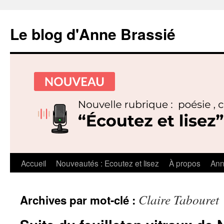
Le blog d'Anne Brassié
Aller
Accueil
Nouveautés : Ecoutez et lisez
À propos
Ann
au
Claire Tabouret
Archives par mot-clé :
contenu