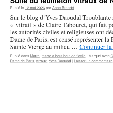
Suite du feuilleton vitraux de
Publié le
12 mai 2026
par
Anne Brassié
Sur le blog d’Yves Daoudal Troublante
« vitrail » de Claire Tabouret, qui fait p
les autorités civiles et religieuses ont d
Dame de Paris, est censé représenter la P
Sainte Vierge au milieu …
Continuer la
Publié dans
Marre
,
marre a bout bout de ficelle
|
Marqué avec
C
Dame de Paris
,
vitraux
,
Yves Daoudal
|
Laisser un commentaire