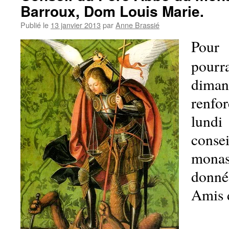
Barroux, Dom Louis Marie.
Publié le
13 janvier 2013
par
Anne Brassié
Pou
pourra
dim
renfor
lundi
conse
monas
donné 
Amis 