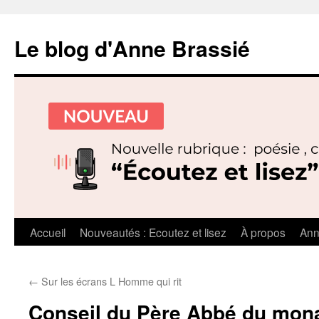
Le blog d'Anne Brassié
Aller
Accueil
Nouveautés : Ecoutez et lisez
À propos
Ann
au
←
Sur les écrans L Homme qui rit
contenu
Conseil du Père Abbé du mon