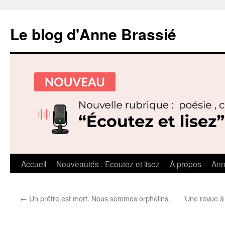
Le blog d'Anne Brassié
Aller
Accueil
Nouveautés : Ecoutez et lisez
À propos
Ann
au
←
Un prêtre est mort. Nous sommes orphelins.
Une revue à 
contenu