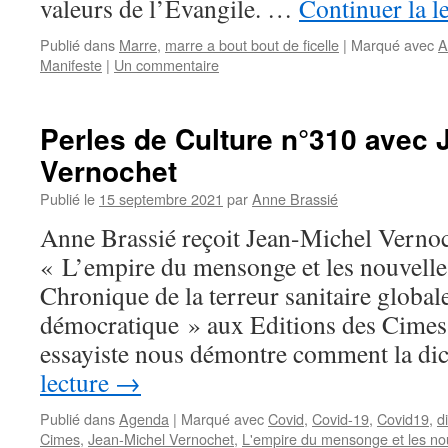
valeurs de l’Évangile. …
Continuer la l
Publié dans
Marre
,
marre a bout bout de ficelle
|
Marqué avec
A
Manifeste
|
Un commentaire
Perles de Culture n°310 avec 
Vernochet
Publié le
15 septembre 2021
par
Anne Brassié
Anne Brassié reçoit Jean-Michel Verno
« L’empire du mensonge et les nouvelles
Chronique de la terreur sanitaire globale
démocratique » aux Editions des Cimes.
essayiste nous démontre comment la di
lecture
→
Publié dans
Agenda
|
Marqué avec
Covid
,
Covid-19
,
Covid19
,
d
Cimes
,
Jean-Michel Vernochet
,
L'empire du mensonge et les nou