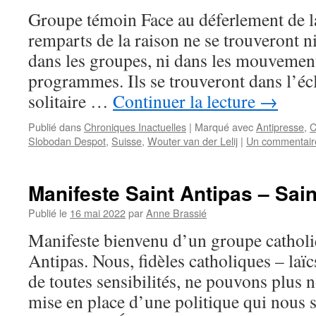
Groupe témoin Face au déferlement de la b
remparts de la raison ne se trouveront ni
dans les groupes, ni dans les mouvement
programmes. Ils se trouveront dans l’écl
solitaire …
Continuer la lecture
→
Publié dans
Chroniques Inactuelles
|
Marqué avec
Antipresse
,
C
Slobodan Despot
,
Suisse
,
Wouter van der Lelij
|
Un commentair
Manifeste Saint Antipas – Sai
Publié le
16 mai 2022
par
Anne Brassié
Manifeste bienvenu d’un groupe catholiq
Antipas. Nous, fidèles catholiques – laïc
de toutes sensibilités, ne pouvons plus n
mise en place d’une politique qui nous 