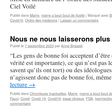
Ciel Voilé
Publié dans
Marre
,
marre a bout bout de ficelle
|
Marqué avec
B
Covid19
,
Ordre des médecins
|
Laisser un commentaire
Nous ne nous laisserons plus
Publié le
7 septembre 2023
par
Anne Brassié
“Les gens de bonne foi acceptent d’être 
vérité est importante), ce qui n’est pas l
savent qu’ils ont tort) ou des idéologue
n’agissent donc pas de bonne foi, même
lecture
→
Publié dans
Chroniques Inactuelles
,
Marre
,
marre a bout bout de
Fauci
,
Covid
,
Covid-19
,
Covid19
,
essai clinique
,
FDA
,
Ivermectin
commentaire