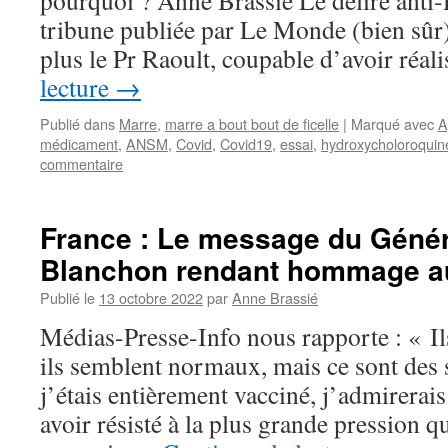
pourquoi ? Anne Brassié Le délire anti
tribune publiée par Le Monde (bien sûr
plus le Pr Raoult, coupable d’avoir réa
lecture
→
Publié dans
Marre
,
marre a bout bout de ficelle
|
Marqué avec
A
médicament
,
ANSM
,
Covid
,
Covid19
,
essai
,
hydroxycholoroquin
commentaire
France : Le message du Génér
Blanchon rendant hommage au
Publié le
13 octobre 2022
par
Anne Brassié
Médias-Presse-Info nous rapporte : « Ils
ils semblent normaux, mais ce sont des
j’étais entièrement vacciné, j’admirerai
avoir résisté à la plus grande pression q