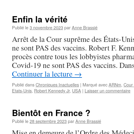
Enfin la vérité
Publié le
3 novembre 2023
par
Anne Brassié
Arrêt de la Cour suprême des États-Uni
ne sont PAS des vaccins. Robert F. Kenn
procès contre tous les lobbyistes pharm
Covid-19 ne sont PAS des vaccins. Dans
Continuer la lecture
→
Publié dans
Chroniques Inactuelles
|
Marqué avec
ARNm
,
Cour
Etats-Unis
,
Robert Kennedy Jr
,
USA
|
Laisser un commentaire
Bientôt en France ?
Publié le
28 septembre 2023
par
Anne Brassié
Mise en demeure de l’Ordre des Médeci