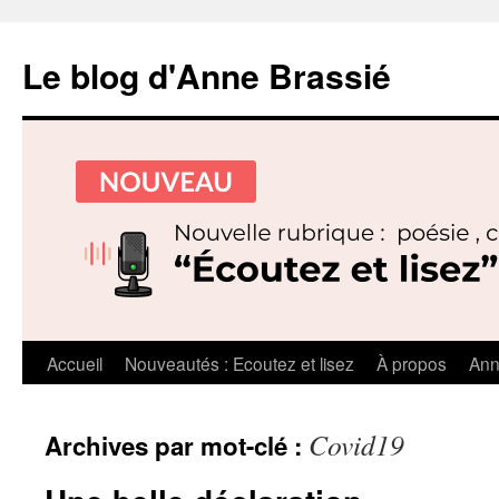
Le blog d'Anne Brassié
Aller
Accueil
Nouveautés : Ecoutez et lisez
À propos
Ann
au
Covid19
Archives par mot-clé :
contenu