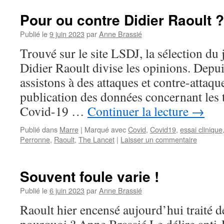
Pour ou contre Didier Raoult ?
Publié le
9 juin 2023
par
Anne Brassié
Trouvé sur le site LSDJ, la sélection du 
Didier Raoult divise les opinions. Depu
assistons à des attaques et contre-attaque
publication des données concernant les t
Covid-19 …
Continuer la lecture
→
Publié dans
Marre
|
Marqué avec
Covid
,
Covid19
,
essai clinique
Perronne
,
Raoult
,
The Lancet
|
Laisser un commentaire
Souvent foule varie !
Publié le
6 juin 2023
par
Anne Brassié
Raoult hier encensé aujourd’hui traité d